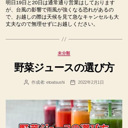
明日19日と20日は通常通り営業はしております
が、台風の影響で雨風が強くなる恐れがあるの
で、お越しの際は天候を見て急なキャンセルも大
丈夫なので無理せずにお越しください。
カ
未分類
テ
野菜ジュースの選び方
ゴ
リ
ー
作成者:
etoatsushi
2022年2月1日
投
投
稿
稿
者
日