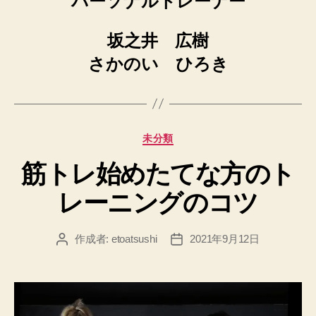
パーソナルトレーナー
坂之井 広樹
さかのい ひろき
カ
未分類
テ
筋トレ始めたてな方のト
ゴ
リ
レーニングのコツ
ー
作成者:
etoatsushi
2021年9月12日
投
投
稿
稿
者
日