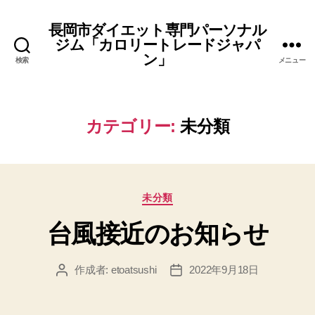
長岡市ダイエット専門パーソナル
ジム「カロリートレードジャパ
ン」
検索
メニュー
カテゴリー:
未分類
カ
未分類
テ
台風接近のお知らせ
ゴ
リ
ー
作成者:
etoatsushi
2022年9月18日
投
投
稿
稿
者
日