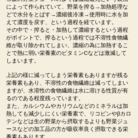
によって作られていて、野菜を搾る→加熱処理な
どで水分をとばす→濃縮後冷凍→使用時に水を加
えて濃度を戻す、という過程を経ています。
その中で・搾ると・加熱して濃縮するという過程
がポイントで、搾るという過程では不溶性食物繊
維が取り除かれてしまい、濃縮の為に加熱するこ
とで熱に弱い栄養素のビタミンCなどは激減して
しまいます。
上記の様に減ってしまう栄養素もありますが残る
栄養素もあり、不溶性の食物繊維は減ってしまい
ますが、水溶性の食物繊維は水に溶ける性質が有
るのである程度残っています。
また、カルシウムやカリウムなどのミネラルは加
熱しても減少しにくい栄養素で、リコピンやβカロ
テンなどは生の野菜から摂取するよりも野菜ジュ
ースなどの加工品の方が吸収率良く摂取できる栄
養素もあります。