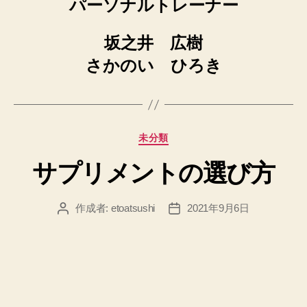
パーソナルトレーナー
坂之井 広樹
さかのい ひろき
カ
未分類
テ
サプリメントの選び方
ゴ
リ
ー
作成者:
etoatsushi
2021年9月6日
投
投
稿
稿
者
日