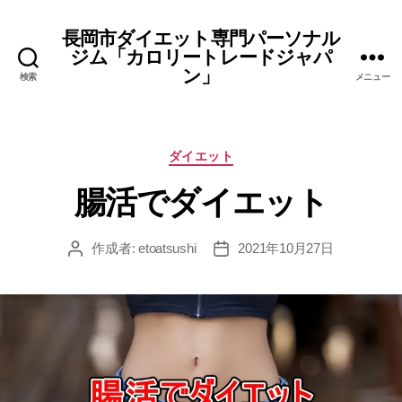
長岡市ダイエット専門パーソナル
ジム「カロリートレードジャパ
ン」
検索
メニュー
カ
ダイエット
テ
腸活でダイエット
ゴ
リ
ー
作成者:
etoatsushi
2021年10月27日
投
投
稿
稿
者
日