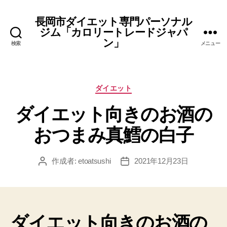
長岡市ダイエット専門パーソナル
ジム「カロリートレードジャパ
ン」
検索
メニュー
カ
ダイエット
テ
ダイエット向きのお酒の
ゴ
リ
おつまみ真鱈の白子
ー
作成者:
etoatsushi
2021年12月23日
投
投
稿
稿
者
日
ダイエット向きのお酒の