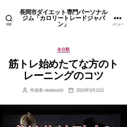
長岡市ダイエット専門パーソナル
ジム「カロリートレードジャパ
ン」
検索
メニュー
カ
未分類
テ
筋トレ始めたてな方のト
ゴ
リ
レーニングのコツ
ー
作成者:
etoatsushi
2021年9月12日
投
投
稿
稿
者
日